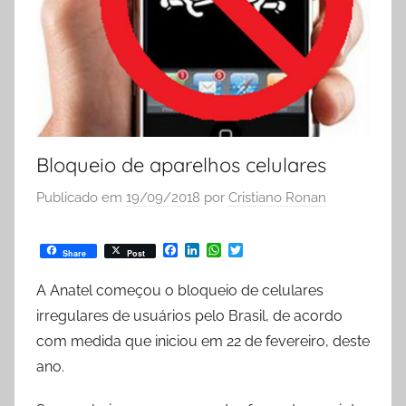
Bloqueio de aparelhos celulares
Publicado em
19/09/2018
por
Cristiano Ronan
F
L
W
T
Share
Post
a
i
h
w
c
n
a
i
A Anatel começou o bloqueio de celulares
e
k
t
t
b
e
s
t
irregulares de usuários pelo Brasil, de acordo
o
d
A
e
o
I
p
r
com medida que iniciou em 22 de fevereiro, deste
k
n
p
ano.