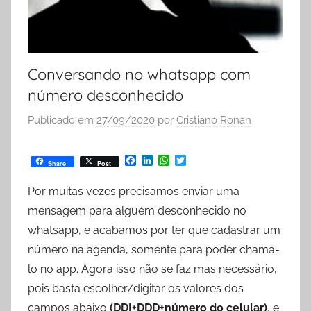
Conversando no whatsapp com
número desconhecido
Publicado em
27/09/2020
por
Cristiano Ronan
F
L
W
T
Share
Post
a
i
h
w
c
n
a
i
Por muitas vezes precisamos enviar uma
e
k
t
t
b
e
s
t
mensagem para alguém desconhecido no
o
d
A
e
o
I
p
r
whatsapp, e acabamos por ter que cadastrar um
k
n
p
número na agenda, somente para poder chama-
lo no app. Agora isso não se faz mas necessário,
pois basta escolher/digitar os valores dos
campos abaixo
(DDI+DDD+número do celular)
, e