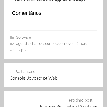
Comentários
Software
agenda
,
chat
,
desconhecido
,
novo
,
número
,
whatsapp
Navegação
Post anterior
de
Console Javascript Web
Post
Próximo post
Informações sobre IP público