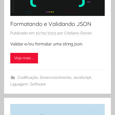
Formatando e Validando JSON
Publicado em
10/01/2023
por
Cristiano Ronan
Validar e/ou formatar uma string json.
Veja mais ...
Codificação
,
Desenvolvimento
,
JavaScript
,
Liguagem
,
Software